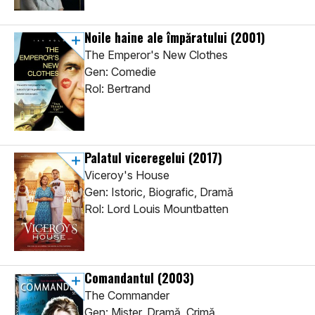
Noile haine ale împăratului
(2001)
The Emperor's New Clothes
Gen: Comedie
Rol: Bertrand
Palatul viceregelui
(2017)
Viceroy's House
Gen: Istoric, Biografic, Dramă
Rol: Lord Louis Mountbatten
Comandantul
(2003)
The Commander
Gen: Mister, Dramă, Crimă