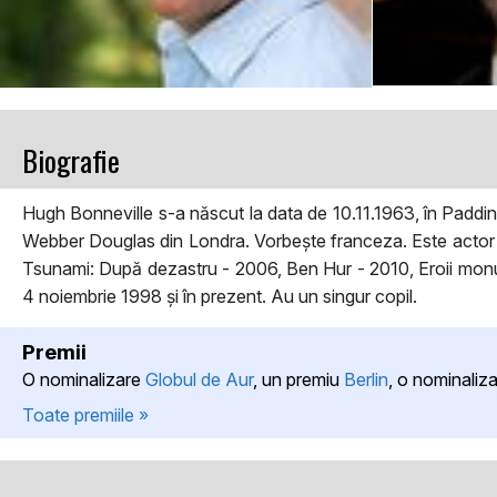
Biografie
Hugh Bonneville s-a născut la data de 10.11.1963, în Paddi
Webber Douglas din Londra. Vorbește franceza. Este actor c
Tsunami: După dezastru - 2006, Ben Hur - 2010, Eroii monu
4 noiembrie 1998 și în prezent. Au un singur copil.
Premii
O nominalizare
Globul de Aur
, un premiu
Berlin
, o nominaliz
Toate premiile »