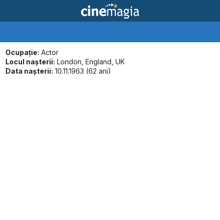
Ocupație:
Actor
Locul naşterii:
London, England, UK
Data naşterii:
10.11.1963 (62 ani)