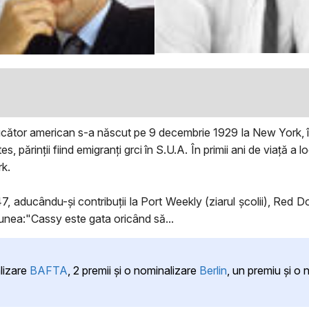
ucător american s-a născut pe 9 decembrie 1929 la New York, în
s, părinții fiind emigranți grci în S.U.A. În primii ani de viață a 
rk.
, aducându-și contribuții la Port Weekly (ziarul școlii), Red Do
iunea:"Cassy este gata oricând să...
lizare
BAFTA
, 2 premii şi o nominalizare
Berlin
, un premiu şi o