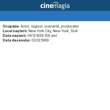
Ocupație:
Actor, regizor, scenarist, producator
Locul naşterii:
New York City, New York, SUA
Data naşterii:
09.12.1929 (59 ani)
Data decesului:
03.02.1989