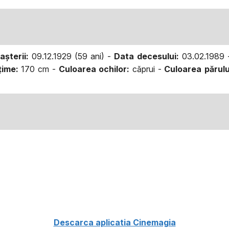
aşterii:
09.12.1929 (59 ani) -
Data decesului:
03.02.1989
ţime:
170 cm -
Culoarea ochilor:
căprui -
Culoarea părulu
Descarca aplicatia Cinemagia