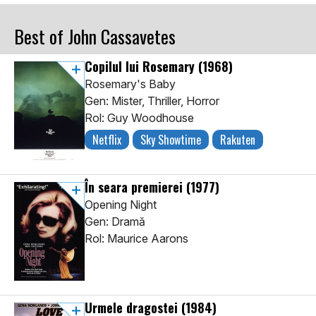
Best of John Cassavetes
Copilul lui Rosemary
(1968)
Rosemary's Baby
Gen: Mister, Thriller, Horror
Rol: Guy Woodhouse
Netflix
Sky Showtime
Rakuten
În seara premierei
(1977)
Opening Night
Gen: Dramă
Rol: Maurice Aarons
Urmele dragostei
(1984)