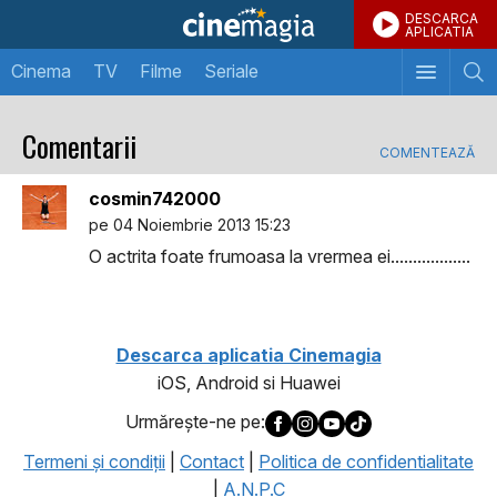
DESCARCA
APLICATIA
Cinema
TV
Filme
Seriale
Comentarii
COMENTEAZĂ
cosmin742000
pe 04 Noiembrie 2013 15:23
O actrita foate frumoasa la vrermea ei..................
Descarca aplicatia Cinemagia
iOS, Android si Huawei
Urmăreşte-ne pe:
Termeni şi condiţii
|
Contact
|
Politica de confidentialitate
|
A.N.P.C