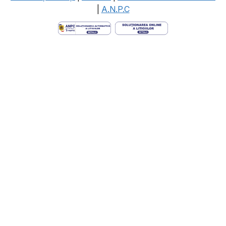
|
A.N.P.C