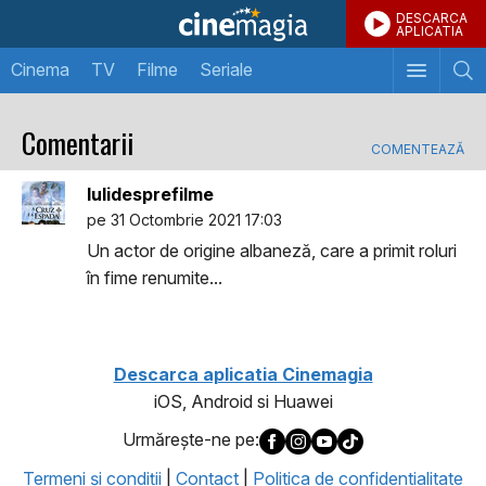
DESCARCA
APLICATIA
Cinema
TV
Filme
Seriale
Comentarii
COMENTEAZĂ
Iulidesprefilme
pe 31 Octombrie 2021 17:03
Un actor de origine albaneză, care a primit roluri
în fime renumite...
Descarca aplicatia Cinemagia
iOS, Android si Huawei
Urmăreşte-ne pe:
Termeni şi condiţii
|
Contact
|
Politica de confidentialitate