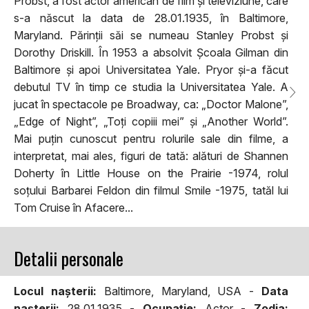
Probst, a fost actor american de film și televiziune, care
s-a născut la data de 28.01.1935, în Baltimore,
Maryland. Părinții săi se numeau Stanley Probst și
Dorothy Driskill. În 1953 a absolvit Școala Gilman din
Baltimore și apoi Universitatea Yale. Pryor și-a făcut
debutul TV în timp ce studia la Universitatea Yale. A
jucat în spectacole pe Broadway, ca: „Doctor Malone”,
„Edge of Night”, „Toți copiii mei” și „Another World”.
Mai puțin cunoscut pentru rolurile sale din filme, a
interpretat, mai ales, figuri de tată: alături de Shannen
Doherty în Little House on the Prairie -1974, rolul
soțului Barbarei Feldon din filmul Smile -1975, tatăl lui
Tom Cruise în Afacere...
Detalii personale
Locul naşterii:
Baltimore, Maryland, USA -
Data
naşterii:
28.01.1935 -
Ocupaţie:
Actor -
Zodia: