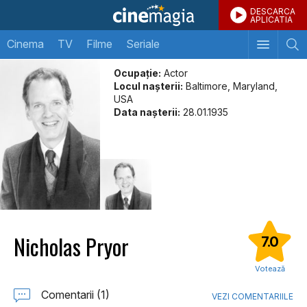
DESCARCA
APLICATIA
Cinema
TV
Filme
Seriale
Ocupație:
Actor
Locul naşterii:
Baltimore, Maryland,
USA
Data naşterii:
28.01.1935
Nicholas Pryor
7.0
Votează
Comentarii (1)
VEZI COMENTARIILE