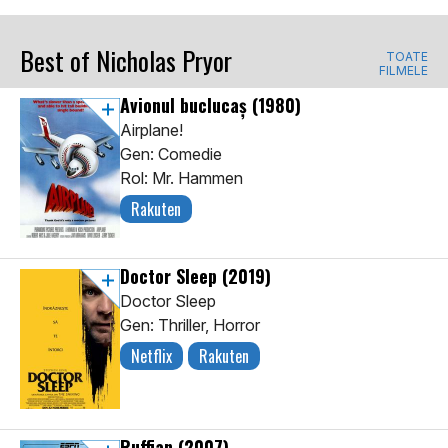
Best of Nicholas Pryor
TOATE
FILMELE
Avionul buclucaș
(1980)
Airplane!
Gen: Comedie
Rol: Mr. Hammen
Rakuten
Doctor Sleep
(2019)
Doctor Sleep
Gen: Thriller, Horror
Netflix
Rakuten
Ruffian
(2007)