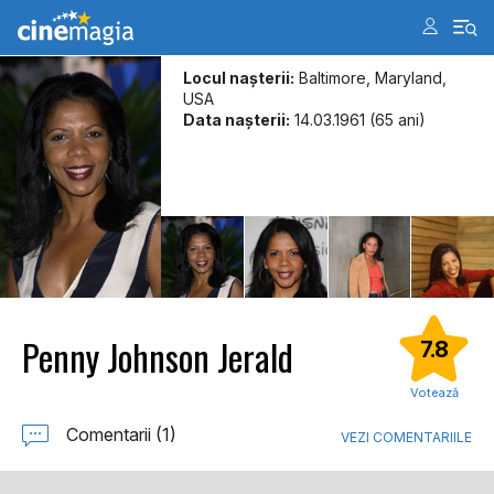
Locul naşterii:
Baltimore, Maryland,
USA
Data naşterii:
14.03.1961 (65 ani)
Penny Johnson Jerald
7.8
Votează
Comentarii (1)
VEZI COMENTARIILE