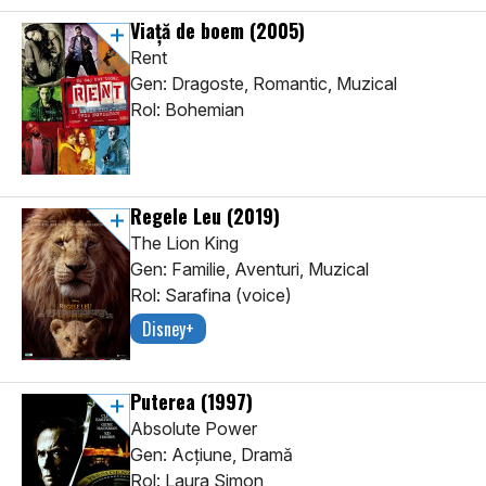
Viață de boem
(2005)
Rent
Gen: Dragoste, Romantic, Muzical
Rol: Bohemian
Regele Leu
(2019)
The Lion King
Gen: Familie, Aventuri, Muzical
Rol: Sarafina (voice)
Disney+
Puterea
(1997)
Absolute Power
Gen: Acţiune, Dramă
Rol: Laura Simon