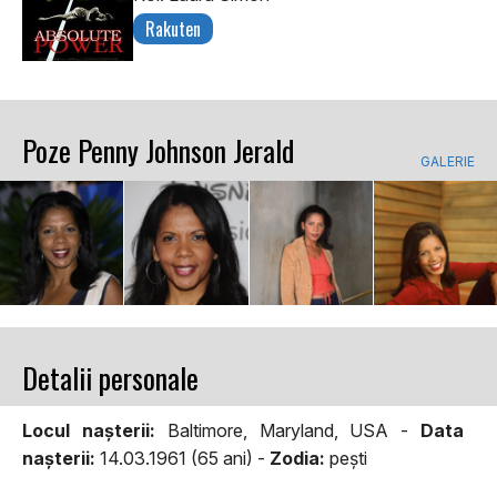
Rakuten
Poze Penny Johnson Jerald
GALERIE
Detalii personale
Locul naşterii:
Baltimore, Maryland, USA -
Data
naşterii:
14.03.1961 (65 ani) -
Zodia:
peşti