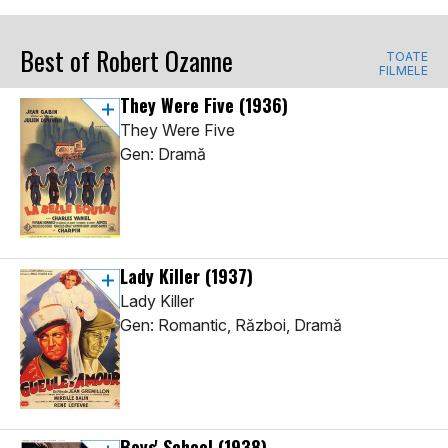
Best of Robert Ozanne
TOATE
FILMELE
They Were Five
(1936)
They Were Five
Gen: Dramă
Lady Killer
(1937)
Lady Killer
Gen: Romantic, Război, Dramă
Boys' School
(1938)