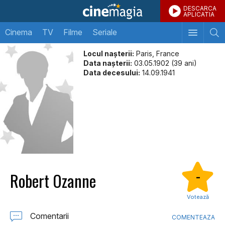
DESCARCA
APLICATIA
Cinema
TV
Filme
Seriale
Locul naşterii:
Paris, France
Data naşterii:
03.05.1902 (39 ani)
Data decesului:
14.09.1941
Robert Ozanne
-
Votează
Comentarii
COMENTEAZA