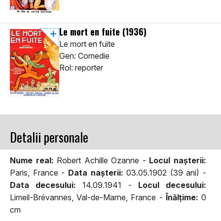
Le mort en fuite
(1936)
Le mort en fuite
Gen: Comedie
Rol: reporter
Detalii personale
Nume real:
Robert Achille Ozanne -
Locul naşterii:
Paris, France -
Data naşterii:
03.05.1902 (39 ani) -
Data decesului:
14.09.1941 -
Locul decesului:
Limeil-Brévannes, Val-de-Marne, France -
Înălţime:
0
cm