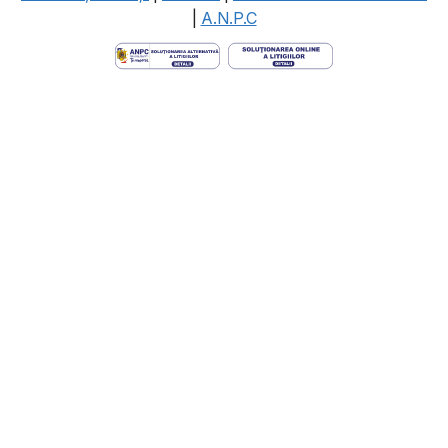
|
A.N.P.C