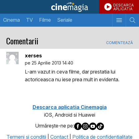
DESCARCA
APLICATIA
Cinema
TV
Filme
Seriale
Comentarii
COMENTEAZĂ
xerses
pe 25 Aprilie 2013 14:40
L-am vazut in ceva filme, dar prestatia lui
actoriceasca nu iese prea mult in evidenta.
Descarca aplicatia Cinemagia
iOS, Android si Huawei
Urmăreşte-ne pe:
Termeni şi condiţii
|
Contact
|
Politica de confidentialitate