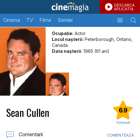
DESCARCA
APLICATIA
Cinema
TV
Filme
Seriale
Ocupație:
Actor
Locul naşterii:
Peterborough, Ontario,
Canada
Data naşterii:
1965 (61 ani)
Sean Cullen
6.9
Votează
Comentarii
COMENTEAZA