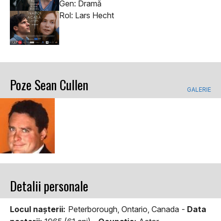
Gen: Dramă
Rol: Lars Hecht
Poze Sean Cullen
GALERIE
Detalii personale
Locul naşterii:
Peterborough, Ontario, Canada -
Data