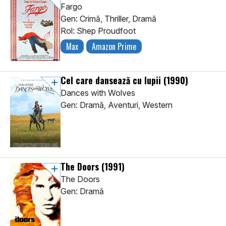
Fargo
Gen: Crimă, Thriller, Dramă
Rol: Shep Proudfoot
Max
Amazon Prime
Cel care dansează cu lupii
(1990)
Dances with Wolves
Gen: Dramă, Aventuri, Western
The Doors
(1991)
The Doors
Gen: Dramă