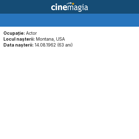
Ocupație:
Actor
Locul naşterii:
Montana, USA
Data naşterii:
14.08.1962 (63 ani)