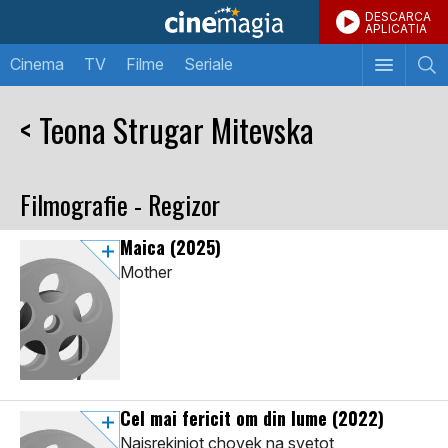
DESCARCA
APLICATIA
Cinema
TV
Filme
Seriale
< Teona Strugar Mitevska
Filmografie - Regizor
Maica
(2025)
Mother
Cel mai fericit om din lume
(2022)
Najsrekjniot chovek na svetot