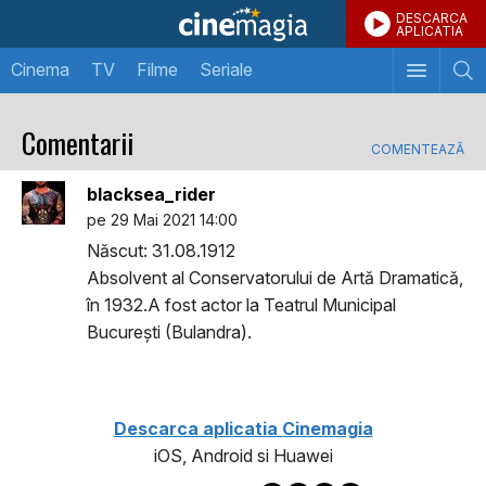
DESCARCA
APLICATIA
Cinema
TV
Filme
Seriale
Comentarii
COMENTEAZĂ
blacksea_rider
pe 29 Mai 2021 14:00
Născut: 31.08.1912
Absolvent al Conservatorului de Artă Dramatică,
în 1932.A fost actor la Teatrul Municipal
București (Bulandra).
Descarca aplicatia Cinemagia
iOS, Android si Huawei