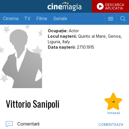
DESCARCA
APLICATIA
Cinema
TV
Filme
Seriale
Ocupație:
Actor
Locul naşterii:
Quinto al Mare, Genoa,
Liguria, Italy
Data naşterii:
27.10.1915
Vittorio Sanipoli
-
Votează
Comentarii
COMENTEAZA