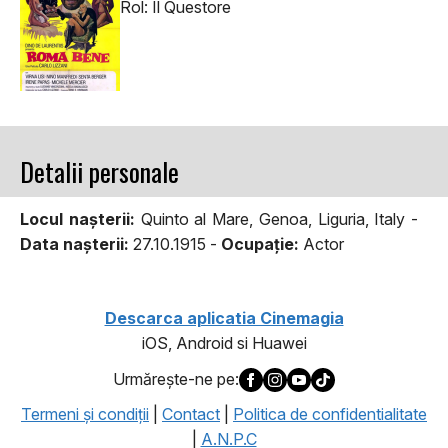
Rol: Il Questore
Detalii personale
Locul naşterii:
Quinto al Mare, Genoa, Liguria, Italy -
Data naşterii:
27.10.1915 -
Ocupaţie:
Actor
Descarca aplicatia Cinemagia
iOS, Android si Huawei
Urmăreşte-ne pe:
Termeni şi condiţii
|
Contact
|
Politica de confidentialitate
|
A.N.P.C