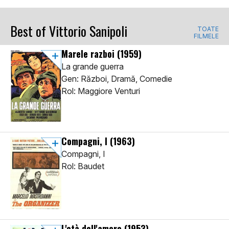
Best of Vittorio Sanipoli
TOATE
FILMELE
Marele razboi
(1959)
La grande guerra
Gen: Război, Dramă, Comedie
Rol: Maggiore Venturi
Compagni, I
(1963)
Compagni, I
Rol: Baudet
L'età dell'amore
(1953)