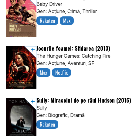
Baby Driver
Gen: Acţiune, Crimă, Thriller
Rakuten
Max
Jocurile foamei: Sfidarea
(2013)
The Hunger Games: Catching Fire
Gen: Acţiune, Aventuri, SF
Max
Netflix
Sully: Miracolul de pe râul Hudson
(2016)
Sully
Gen: Biografic, Dramă
Rakuten