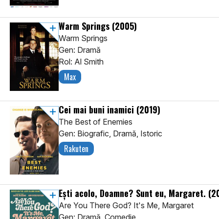
Warm Springs
(2005)
Warm Springs
Gen: Dramă
Rol: Al Smith
Max
Cei mai buni inamici
(2019)
The Best of Enemies
Gen: Biografic, Dramă, Istoric
Rakuten
Ești acolo, Doamne? Sunt eu, Margaret.
(2
Are You There God? It's Me, Margaret
Gen: Dramă, Comedie