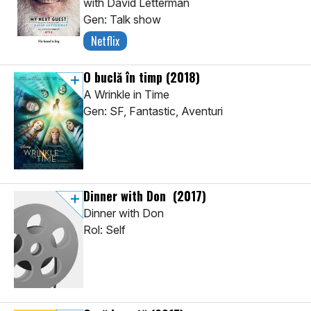
with David Letterman
Gen: Talk show
Netflix
O buclă în timp
(2018)
A Wrinkle in Time
Gen: SF, Fantastic, Aventuri
Dinner with Don
(2017)
Dinner with Don
Rol: Self