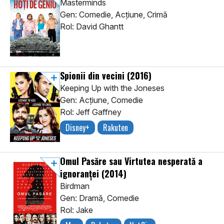
Masterminds
Gen: Comedie, Acţiune, Crimă
Rol: David Ghantt
Spionii din vecini
(2016)
Keeping Up with the Joneses
Gen: Acţiune, Comedie
Rol: Jeff Gaffney
Disney+
Rakuten
Omul Pasăre sau Virtutea nesperată a
ignoranței
(2014)
Birdman
Gen: Dramă, Comedie
Rol: Jake