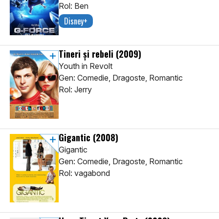
Rol: Ben
Disney+
Tineri și rebeli
(2009)
Youth in Revolt
Gen: Comedie, Dragoste, Romantic
Rol: Jerry
Gigantic
(2008)
Gigantic
Gen: Comedie, Dragoste, Romantic
Rol: vagabond