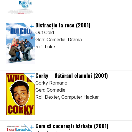
Distracţie la rece
(2001)
Out Cold
Gen: Comedie, Dramă
Rol: Luke
Corky – Nătărăul clanului
(2001)
Corky Romano
Gen: Comedie
Rol: Dexter, Computer Hacker
Cum să cucerești bărbații
(2001)