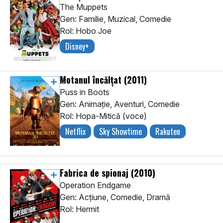
The Muppets
Gen: Familie, Muzical, Comedie
Rol: Hobo Joe
Disney+
Motanul încălțat
(2011)
Puss in Boots
Gen: Animaţie, Aventuri, Comedie
Rol: Hopa-Mitică (voce)
Netflix
Sky Showtime
Rakuten
Fabrica de spionaj
(2010)
Operation Endgame
Gen: Acţiune, Comedie, Dramă
Rol: Hermit