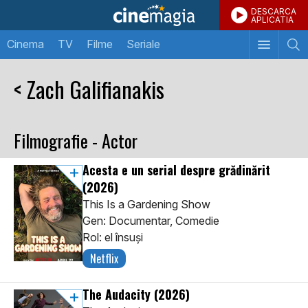
DESCARCA
APLICATIA
Cinema
TV
Filme
Seriale
< Zach Galifianakis
Filmografie - Actor
Acesta e un serial despre grădinărit
(2026)
This Is a Gardening Show
Gen: Documentar, Comedie
Rol: el însuși
Netflix
The Audacity
(2026)