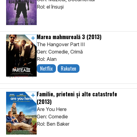
Rol: el însuşi
Marea mahmureală 3
(2013)
The Hangover Part III
Gen: Comedie, Crimă
Rol: Alan
Netflix
Rakuten
Familie, prieteni și alte catastrofe
(2013)
Are You Here
Gen: Comedie
Rol: Ben Baker