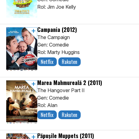
Rol: Jim Joe Kelly
Campania
(2012)
The Campaign
Gen: Comedie
Rol: Marty Huggins
Netflix
Rakuten
Marea Mahmureală 2
(2011)
The Hangover Part II
Gen: Comedie
Rol: Alan
Netflix
Rakuten
Păpușile Muppets
(2011)