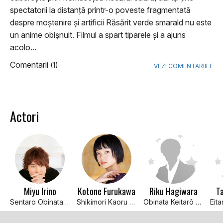
spectatorii la distanță printr-o poveste fragmentată
despre moștenire și artificii Răsărit verde smarald nu este
un anime obișnuit. Filmul a spart tiparele și a ajuns
acolo...
Comentarii
(1)
VEZI COMENTARIILE
Actori
Miyu Irino
Kotone Furukawa
Riku Hagiwara
T
Sentaro Obinata (voce)
Shikimori Kaoru (voce)
Obinata Keitarô (voce)