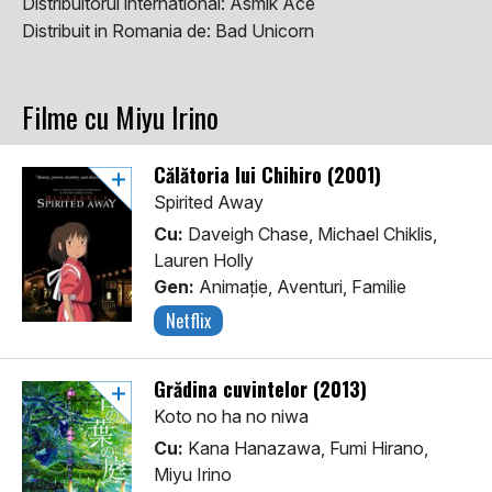
Distribuitorul international:
Asmik Ace
Distribuit in Romania de:
Bad Unicorn
Filme cu Miyu Irino
Călătoria lui Chihiro (2001)
Spirited Away
Cu:
Daveigh Chase, Michael Chiklis,
Lauren Holly
Gen:
Animaţie, Aventuri, Familie
Netflix
Grădina cuvintelor (2013)
Koto no ha no niwa
Cu:
Kana Hanazawa, Fumi Hirano,
Miyu Irino