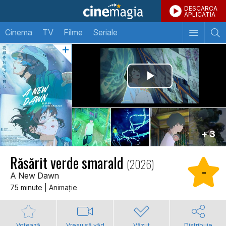
DESCARCA
APLICATIA
Cinema
TV
Filme
Seriale
+ 3
Răsărit verde smarald
(2026)
-
A New Dawn
75 minute | Animaţie
Votează
Vreau să văd
Văzut
Distribuie