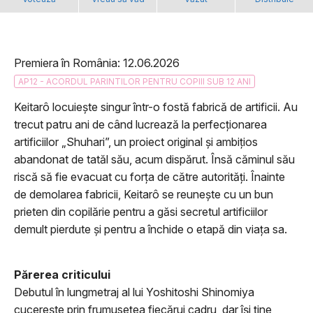
Premiera în România: 12.06.2026
AP12 - ACORDUL PARINTILOR PENTRU COPIII SUB 12 ANI
Keitarô locuiește singur într-o fostă fabrică de artificii. Au
trecut patru ani de când lucrează la perfecționarea
artificiilor „Shuhari”, un proiect original și ambițios
abandonat de tatăl său, acum dispărut. Însă căminul său
riscă să fie evacuat cu forța de către autorități. Înainte
de demolarea fabricii, Keitarô se reunește cu un bun
prieten din copilărie pentru a găsi secretul artificiilor
demult pierdute și pentru a închide o etapă din viața sa.
Părerea criticului
Debutul în lungmetraj al lui Yoshitoshi Shinomiya
cucerește prin frumusețea fiecărui cadru, dar își ține