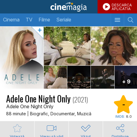
DESCARCA
APLICATIA
Cinema
TV
Filme
Seriale
+ 9
Adele One Night Only
(2021)
-
Adele One Night Only
88 minute | Biografic, Documentar, Muzică
IMDB:
8.0
Votează
Vreau să văd
Văzut
Distribuie