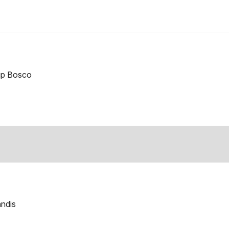
ip Bosco
andis