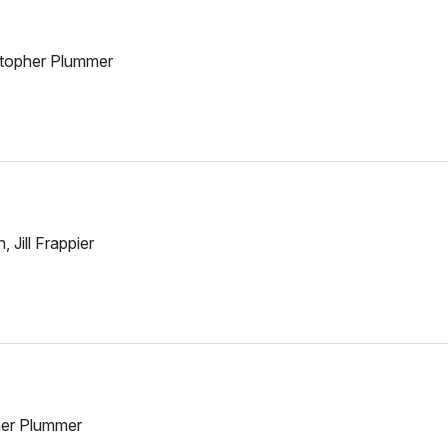
stopher Plummer
Jill Frappier
pher Plummer