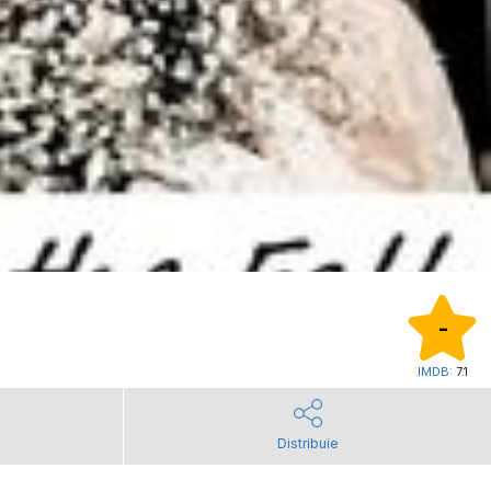
-
IMDB:
7.1
Distribuie