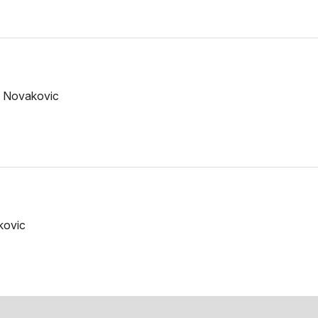
e Novakovic
kovic