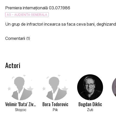
Premiera internațională 03.07.1986
AG - AUDIENTA GENERALA
Un grup de infractori incearca sa faca ceva bani, deghizandu
Comentarii
(1)
Actori
Velimir 'Bata' Zivojinovic
Bora Todorovic
Bogdan Diklic
Stojcic
Pik
Zuti