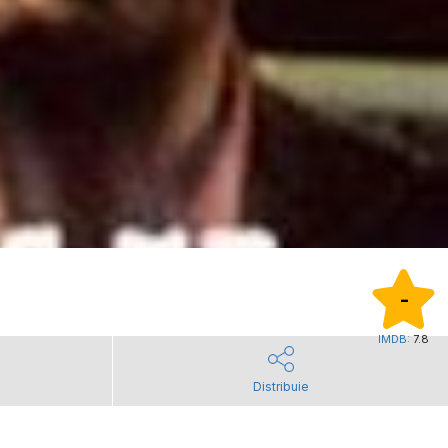
-
IMDB:
7.8
Distribuie