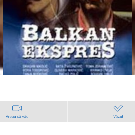
Vreau să văd
Văzut