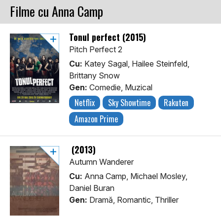
Filme cu Anna Camp
Tonul perfect (2015)
Pitch Perfect 2
Cu:
Katey Sagal, Hailee Steinfeld,
Brittany Snow
Gen:
Comedie, Muzical
Netflix
Sky Showtime
Rakuten
Amazon Prime
(2013)
Autumn Wanderer
Cu:
Anna Camp, Michael Mosley,
Daniel Buran
Gen:
Dramă, Romantic, Thriller