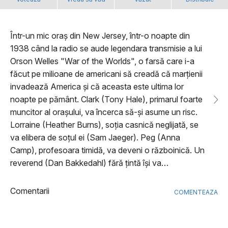
Într-un mic oraș din New Jersey, într-o noapte din
1938 când la radio se aude legendara transmisie a lui
Orson Welles "War of the Worlds", o farsă care i-a
făcut pe milioane de americani să creadă că marțienii
invadează America și că aceasta este ultima lor
noapte pe pământ. Clark (Tony Hale), primarul foarte
muncitor al orașului, va încerca să-și asume un risc.
Lorraine (Heather Burns), soția casnică neglijată, se
va elibera de soțul ei (Sam Jaeger). Peg (Anna
Camp), profesoara timidă, va deveni o războinică. Un
reverend (Dan Bakkedahl) fără țintă își va…
Comentarii
COMENTEAZA