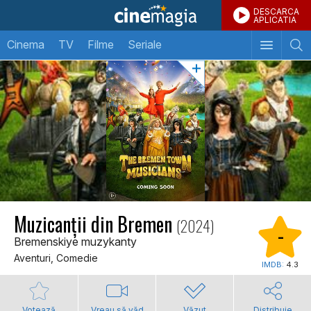
DESCARCA
APLICATIA
Cinema
TV
Filme
Seriale
Muzicanții din Bremen
(2024)
-
Bremenskiye muzykanty
Aventuri, Comedie
IMDB:
4.3
Votează
Vreau să văd
Văzut
Distribuie