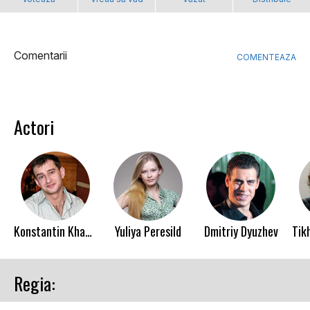
Comentarii
COMENTEAZA
Actori
Konstantin Khabenskiy
Yuliya Peresild
Dmitriy Dyuzhev
Regia: