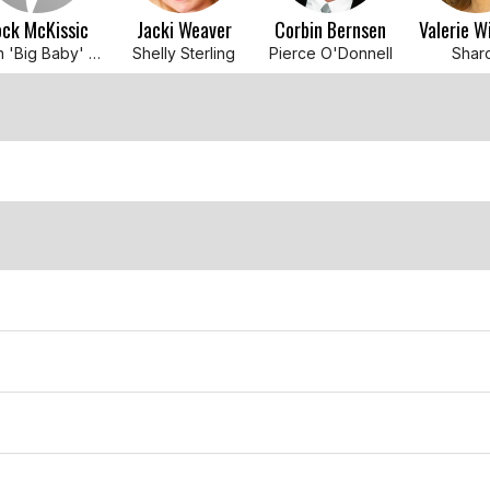
ock McKissic
Jacki Weaver
Corbin Bernsen
Valerie W
Glen 'Big Baby' Davis
Shelly Sterling
Pierce O'Donnell
Shar