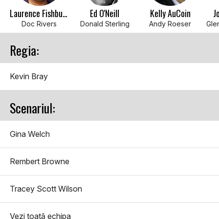
Laurence Fishburne
Ed O'Neill
Kelly AuCoin
J
Doc Rivers
Donald Sterling
Andy Roeser
Regia:
Kevin Bray
Scenariul:
Gina Welch
Rembert Browne
Tracey Scott Wilson
Vezi toată echipa