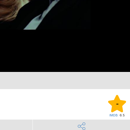
-
IMDB:
6.5