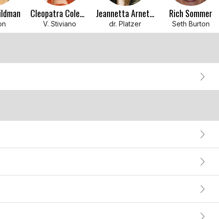
ildman
Cleopatra Coleman
Jeannetta Arnette
Rich Sommer
on
V. Stiviano
dr. Platzer
Seth Burton