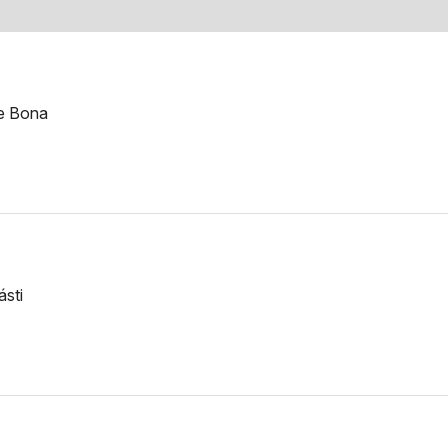
le Bona
ásti