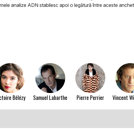
imele analize ADN stabilesc apoi o legătură între aceste anchete
ctoire Bélézy
Samuel Labarthe
Pierre Perrier