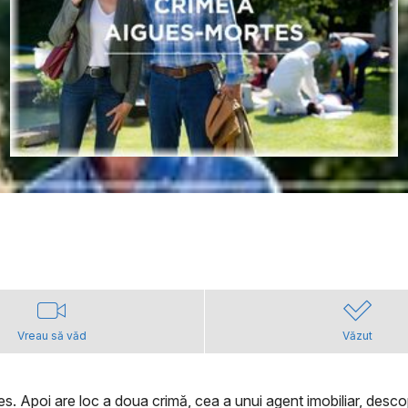
Vreau să văd
Văzut
. Apoi are loc a doua crimă, cea a unui agent imobiliar, descope