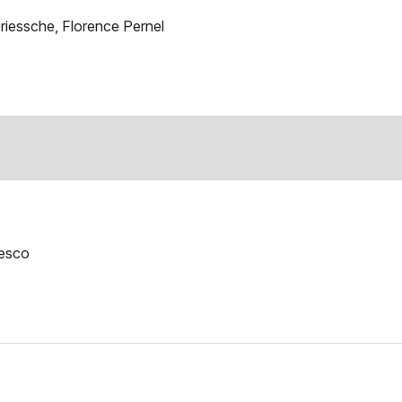
riessche, Florence Pernel
Besco