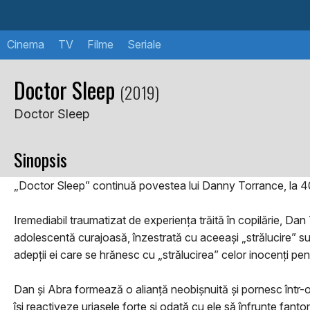
Cinema
TV
Filme
Seriale
Doctor Sleep
(2019)
Doctor Sleep
Sinopsis
„Doctor Sleep” continuă povestea lui Danny Torrance, la 40 de
Iremediabil traumatizat de experiența trăită în copilărie, D
adolescentă curajoasă, înzestrată cu aceeași „strălucire” su
adepții ei care se hrănesc cu „strălucirea” celor inocenți pen
Dan și Abra formează o alianță neobișnuită și pornesc într-o 
își reactiveze uriașele forțe și odată cu ele să înfrunte fanto