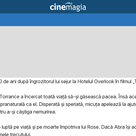
 ani după îngrozitorul lui sejur la Hotelul Overlook în filmul „
an Torrance a încercat toată viață să-și găsească pacea. Însă a
pranaturală ca el. Disperată și speriată, micuța apelează la aj
tru a-și câștiga nemurirea.
luptă pe viață și pe moarte împotriva lui Rose. Dacă Abra își a
mele trecutului.