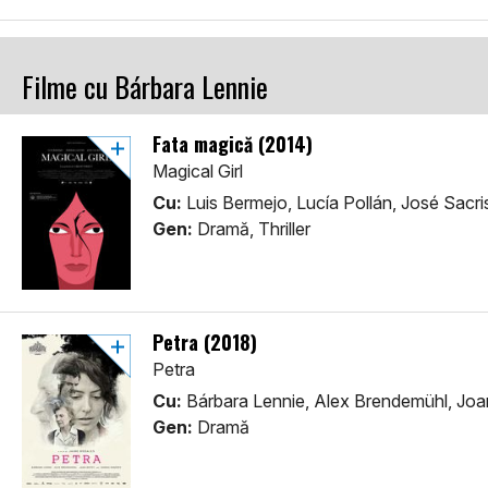
Filme cu Bárbara Lennie
Fata magică (2014)
Magical Girl
Cu:
Luis Bermejo, Lucía Pollán, José Sacri
Gen:
Dramă, Thriller
Petra (2018)
Petra
Cu:
Bárbara Lennie, Alex Brendemühl, Jo
Gen:
Dramă