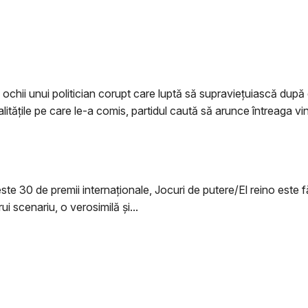
rin ochii unui politician corupt care luptă să supraviețuiască du
galitățile pe care le-a comis, partidul caută să arunce întreaga 
ste 30 de premii internaţionale, Jocuri de putere/El reino este fă
ui scenariu, o verosimilă şi...