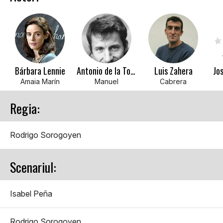
Bárbara Lennie
Antonio de la Torre
Luis Zahera
Jo
Amaia Marín
Manuel
Cabrera
Regia:
Rodrigo Sorogoyen
Scenariul:
Isabel Peña
Rodrigo Sorogoyen