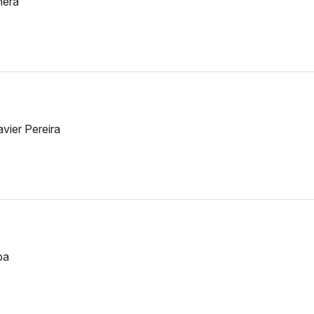
hera
vier Pereira
ba