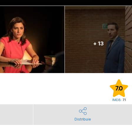
+ 13
7.0
IMDB:
7.1
Distribuie