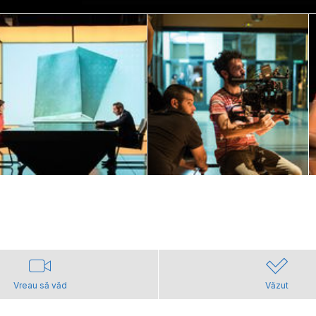
Vreau să văd
Văzut