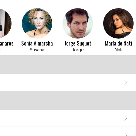
anares
Sonia Almarcha
Jorge Suquet
María de Nati
a
Susana
Jorge
Nati