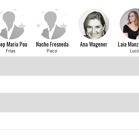
sep Maria Pou
Nacho Fresneda
Ana Wagener
Laia Manz
Frías
Paco
Lucí