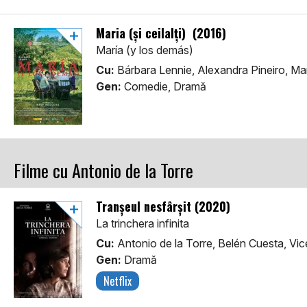
Maria (şi ceilalţi) (2016)
María (y los demás)
Cu:
Bárbara Lennie, Alexandra Pineiro, Mar
Gen:
Comedie, Dramă
Filme cu Antonio de la Torre
Tranșeul nesfârșit (2020)
La trinchera infinita
Cu:
Antonio de la Torre, Belén Cuesta, Vi
Gen:
Dramă
Netflix