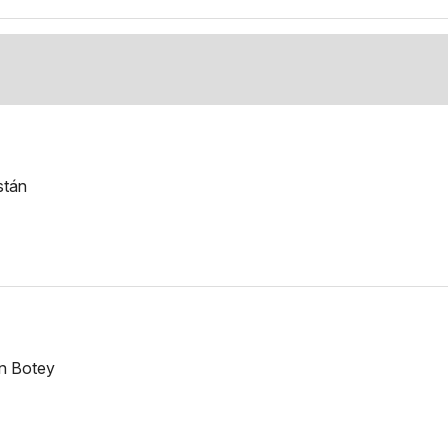
stán
an Botey