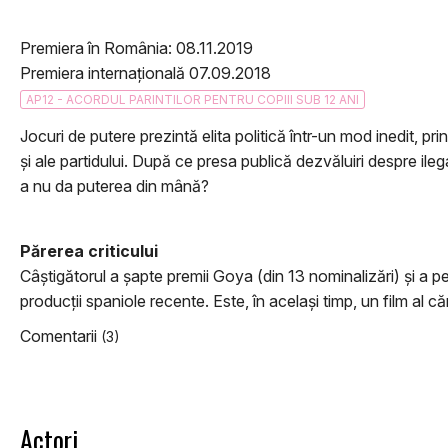
Premiera în România: 08.11.2019
Premiera internațională 07.09.2018
AP12 - ACORDUL PARINTILOR PENTRU COPIII SUB 12 ANI
Jocuri de putere prezintă elita politică într-un mod inedit, p
și ale partidului. După ce presa publică dezvăluiri despre ile
a nu da puterea din mână?
Părerea criticului
Câştigătorul a şapte premii Goya (din 13 nominalizări) şi a pe
producţii spaniole recente. Este, în acelaşi timp, un film al căr
Comentarii
(3)
Actori