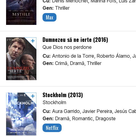
Cu:
Denis Ménochet, Marina Foïs, Luis Za
Gen:
Thriller
Max
Dumnezeu să ne ierte (2016)
Que Dios nos perdone
Cu:
Antonio de la Torre, Roberto Álamo, Ja
Gen:
Crimă, Dramă, Thriller
Stockholm (2013)
Stockholm
Cu:
Aura Garrido, Javier Pereira, Jesús Ca
Gen:
Dramă, Romantic, Dragoste
Netflix