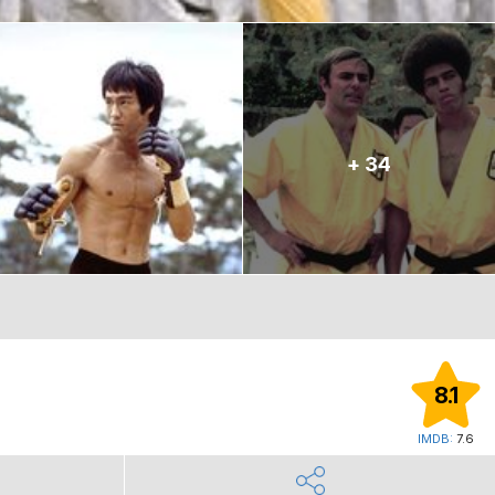
+ 34
8.1
IMDB:
7.6