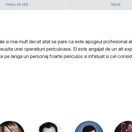
Vreau să văd
Văzut
iale si mai mult decat atat se pare ca este apogeul profesional 
reusita unei operatiuni periculoase. El este angajat de un alt ex
ste pe langa un personaj foarte periculos si infatuat si cel cons