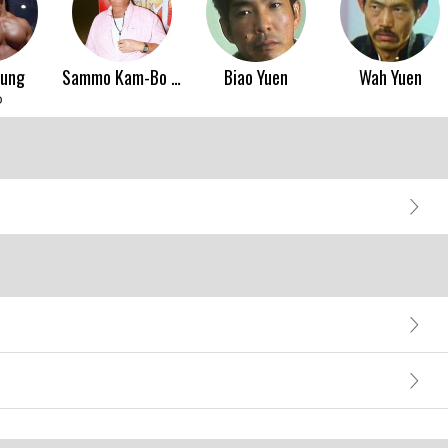
eung
Sammo Kam-Bo Hung
Biao Yuen
Wah Yuen
o