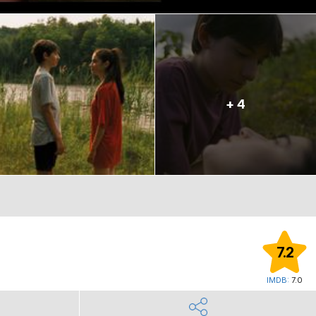
+ 4
7.2
IMDB:
7.0