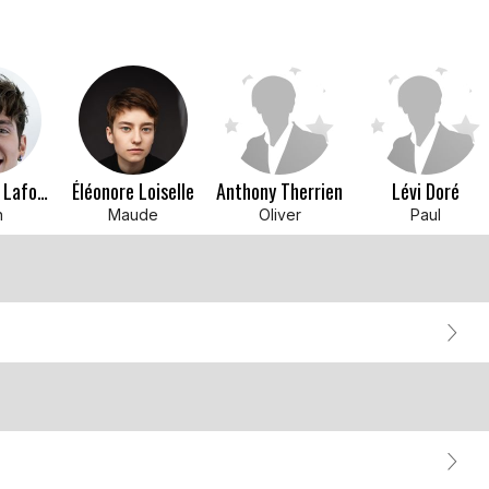
Pierre-Luc Lafontaine
Éléonore Loiselle
Anthony Therrien
Lévi Doré
n
Maude
Oliver
Paul