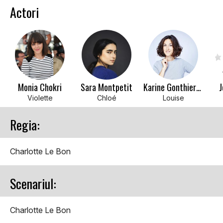
Actori
Monia Chokri
Sara Montpetit
Karine Gonthier-Hyndman
J
Violette
Chloé
Louise
Regia:
Charlotte Le Bon
Scenariul:
Charlotte Le Bon