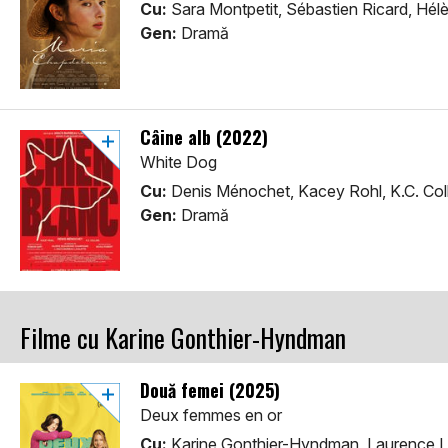
Cu:
Sara Montpetit, Sébastien Ricard, Hél
Gen:
Dramă
Câine alb (2022)
White Dog
Cu:
Denis Ménochet, Kacey Rohl, K.C. Coll
Gen:
Dramă
Filme cu Karine Gonthier-Hyndman
Două femei (2025)
Deux femmes en or
Cu:
Karine Gonthier-Hyndman, Laurence 