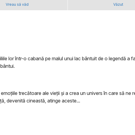
Vreau să văd
Văzut
ile lor într-o cabană pe malul unui lac bântuit de o legendă a fan
 bântui.
emoțiile trecătoare ale vieții și a crea un univers în care să n
ță, devenită cineastă, atinge aceste...