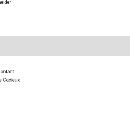
neider
sentant
ie Cadieux