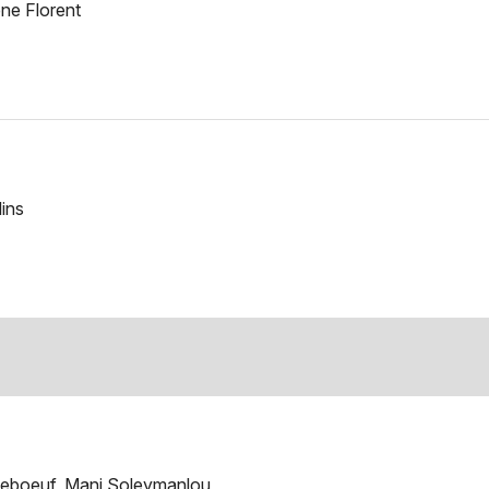
ène Florent
ins
Leboeuf, Mani Soleymanlou