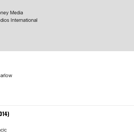
oney Media
ios International
Darlow
2014)
acic