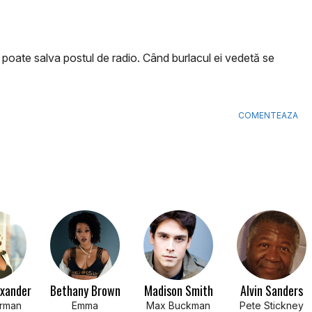
 poate salva postul de radio. Când burlacul ei vedetă se
COMENTEAZA
exander
Bethany Brown
Madison Smith
Alvin Sanders
rman
Emma
Max Buckman
Pete Stickney