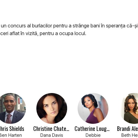
n concurs al burlacilor pentru a strânge bani în speranța că-și
ri aflat în vizită, pentru a ocupa locul.
hris Shields
Christine Chatelain
Catherine Lough Haggquist
Brandi Al
Ben Harten
Dana Davis
Debbie
Beth He