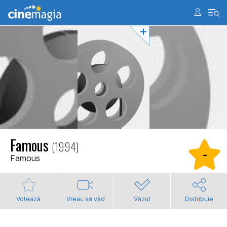
Famous
(1994)
-
Famous
Votează
Vreau să văd
Văzut
Distribuie