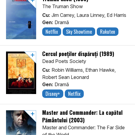
The Truman Show
Cu:
Jim Carrey, Laura Linney, Ed Harris
Gen:
Dramă
Netflix
Sky Showtime
Rakuten
Cercul poeților dispăruți (1989)
Dead Poets Society
Cu:
Robin Williams, Ethan Hawke,
Robert Sean Leonard
Gen:
Dramă
Disney+
Netflix
Master and Commander: La capătul
Pământului (2003)
Master and Commander: The Far Side
of the World