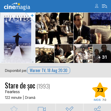
+ 31
Warner TV, 18 Aug 20:30
Disponibil pe:
Stare de șoc
(1993)
7.3
Fearless
122 minute | Dramă
IMDB:
7.0