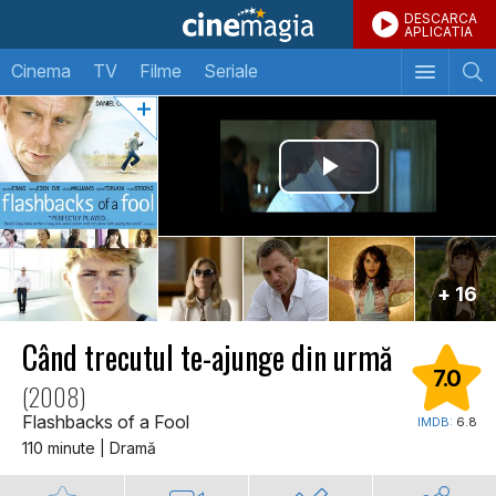
DESCARCA
APLICATIA
Cinema
TV
Filme
Seriale
+ 16
Când trecutul te-ajunge din urmă
7.0
(2008)
Flashbacks of a Fool
IMDB:
6.8
110 minute | Dramă