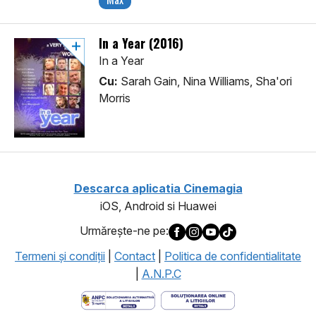
In a Year (2016)
In a Year
Cu:
Sarah Gain, Nina Williams, Sha'ori
Morris
Descarca aplicatia Cinemagia
iOS, Android si Huawei
Urmăreşte-ne pe:
Termeni şi condiţii
|
Contact
|
Politica de confidentialitate
|
A.N.P.C