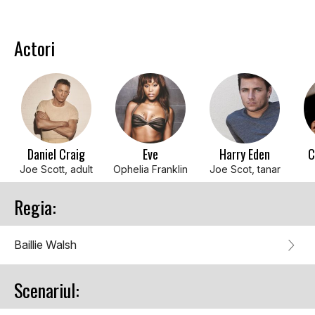
Actori
Daniel Craig
Eve
Harry Eden
C
Joe Scott, adult
Ophelia Franklin
Joe Scot, tanar
Regia:
Baillie Walsh
Scenariul: