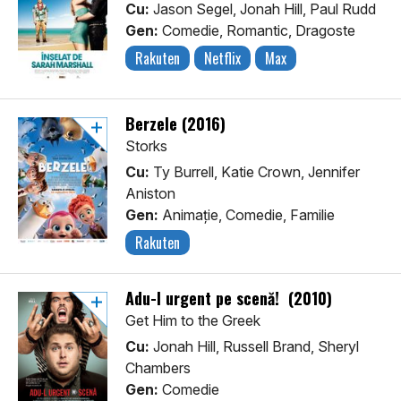
Cu:
Jason Segel, Jonah Hill, Paul Rudd
Gen:
Comedie, Romantic, Dragoste
Rakuten
Netflix
Max
Berzele (2016)
Storks
Cu:
Ty Burrell, Katie Crown, Jennifer
Aniston
Gen:
Animaţie, Comedie, Familie
Rakuten
Adu-l urgent pe scenă! (2010)
Get Him to the Greek
Cu:
Jonah Hill, Russell Brand, Sheryl
Chambers
Gen:
Comedie