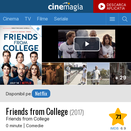
DESCARCA
APLICATIA
Cinema
TV
Filme
Seriale
+ 29
Netflix
Disponibil pe:
Friends from College
(2017)
7.1
Friends from College
0 minute | Comedie
IMDB:
6.9