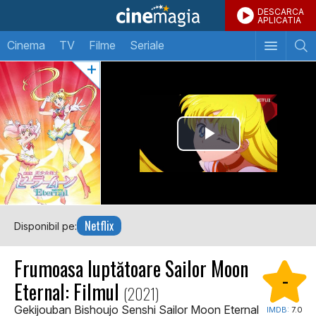
DESCARCA
APLICATIA
Cinema
TV
Filme
Seriale
Netflix
Disponibil pe:
Frumoasa luptătoare Sailor Moon
-
Eternal: Filmul
(2021)
Gekijouban Bishoujo Senshi Sailor Moon Eternal
IMDB:
7.0