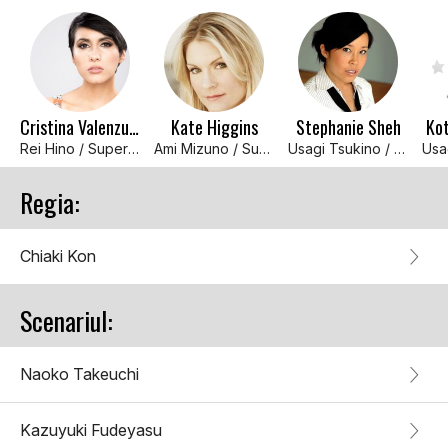
Cristina Valenzuela
Kate Higgins
Stephanie Sheh
Kot
Rei Hino / Super Sailor Mars (voce)
Ami Mizuno / Super Sailor Mercury (voce)
Usagi Tsukino / Super Sailor Moon (voce)
Regia:
Chiaki Kon
Scenariul:
Naoko Takeuchi
Kazuyuki Fudeyasu