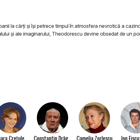
nii la cărți și își petrece timpul în atmosfera nevrotică a cazino
realului și ale imaginarului, Theodorescu devine obsedat de un 
Tamara Crețulescu
Constantin Drăgănescu
Camelia Zorlescu
Ion Fisc