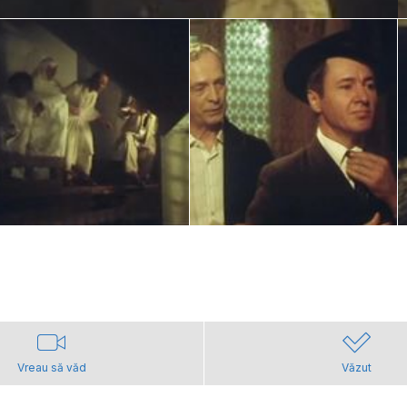
Vreau să văd
Văzut