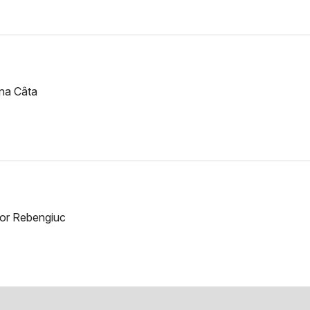
ina Câta
tor Rebengiuc