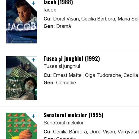
Iacob (1988)
Iacob
Cu:
Dorel Vișan, Cecilia Bârbora, Maria Se
Gen:
Dramă
Tusea și junghiul (1992)
Tusea și junghiul
Cu:
Ernest Maftei, Olga Tudorache, Cecilia
Gen:
Comedie
Senatorul melcilor (1995)
Senatorul melcilor
Cu:
Cecilia Bârbora, Dorel Vișan, Vargyasi 