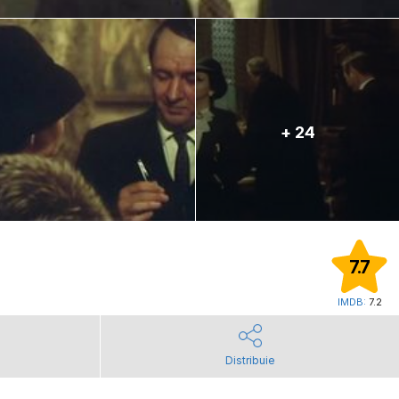
+ 24
7.7
IMDB:
7.2
Distribuie