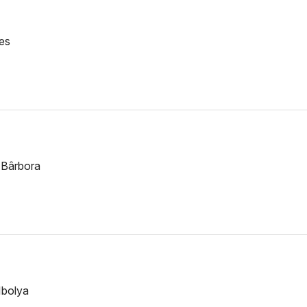
les
 Bârbora
Ibolya