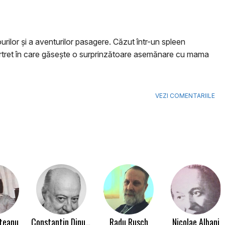
urilor și a aventurilor pasagere. Căzut într-un spleen
portret în care găsește o surprinzătoare asemănare cu mama
VEZI COMENTARIILE
uteanu
Constantin Dinulescu
Radu Rusch
Nicolae Albani