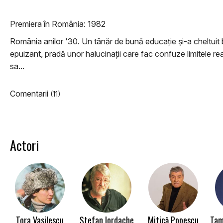
Premiera în România: 1982
România anilor '30. Un tânăr de bună educație și-a cheltuit ba
epuizant, pradă unor halucinații care fac confuze limitele 
sa...
Comentarii
(11)
Actori
Tora Vasilescu
Ștefan Iordache
Mitică Popescu