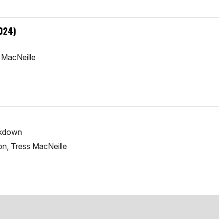
2024)
 MacNeille
ckdown
on, Tress MacNeille