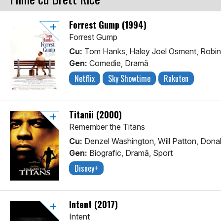
Forrest Gump (1994)
Forrest Gump
Cu:
Tom Hanks, Haley Joel Osment, Robin
Gen:
Comedie, Dramă
Netflix
Sky Showtime
Rakuten
Titanii (2000)
Remember the Titans
Cu:
Denzel Washington, Will Patton, Dona
Gen:
Biografic, Dramă, Sport
Disney+
Intent (2017)
Intent