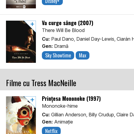
Disney+
Va curge sânge (2007)
There Will Be Blood
Cu:
Paul Dano, Daniel Day-Lewis, Ciarán 
Gen:
Dramă
Sky Showtime
Max
Filme cu Tress MacNeille
Prințesa Mononoke (1997)
Mononoke-hime
Cu:
Gillian Anderson, Billy Crudup, Claire 
Gen:
Animaţie
Netflix