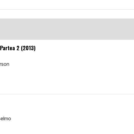
 Partea 2 (2013)
erson
selmo