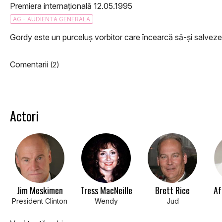
Premiera internațională 12.05.1995
AG - AUDIENTA GENERALA
Gordy este un purceluș vorbitor care încearcă să-și salveze 
Comentarii
(2)
Actori
Jim Meskimen
Tress MacNeille
Brett Rice
Af
President Clinton
Wendy
Jud