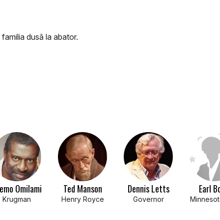
familia dusă la abator.
emo Omilami
Ted Manson
Dennis Letts
Earl B
Krugman
Henry Royce
Governor
Minnesot