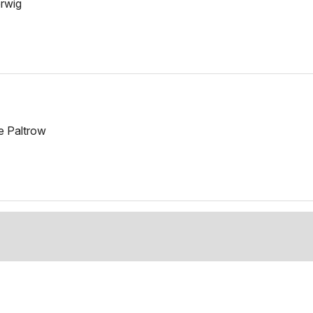
rwig
e Paltrow