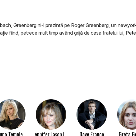
mbach, Greenberg ni-l prezintă pe Roger Greenberg, un newyorke
ție fiind, petrece mult timp având grijă de casa fratelui lui, Pete
Juno Temple
Jennifer Jason Leigh
Dave Franco
Greta G