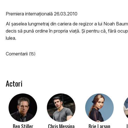
Premiera internațională 26.03.2010
Al șaselea lungmetraj din cariera de regizor a lui Noah Bau
decis să pună ordine în propria viață. Și pentru că, fără ocupa
lulea.
Comentarii
(15)
Actori
Ben Stiller
Chris Messina
Brie Larson