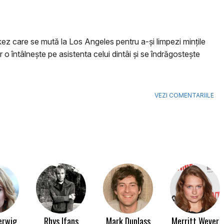
z care se mută la Los Angeles pentru a-și limpezi mințile
r o întâlnește pe asistenta celui dintâi și se îndrăgostește
VEZI COMENTARIILE
erwig
Rhys Ifans
Mark Duplass
Merritt Wever