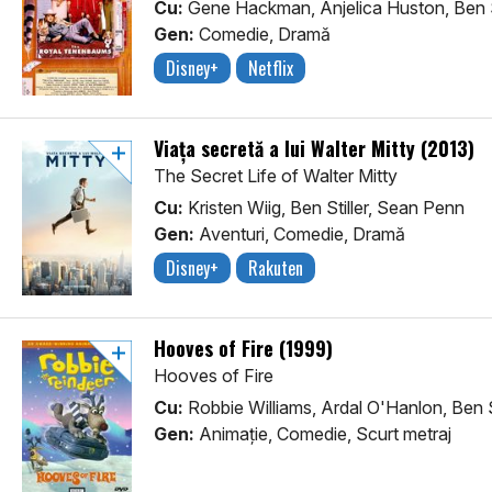
Cu:
Gene Hackman, Anjelica Huston, Ben St
Gen:
Comedie, Dramă
Disney+
Netflix
Viața secretă a lui Walter Mitty (2013)
The Secret Life of Walter Mitty
Cu:
Kristen Wiig, Ben Stiller, Sean Penn
Gen:
Aventuri, Comedie, Dramă
Disney+
Rakuten
Hooves of Fire (1999)
Hooves of Fire
Cu:
Robbie Williams, Ardal O'Hanlon, Ben St
Gen:
Animaţie, Comedie, Scurt metraj