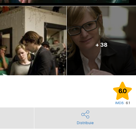
+ 38
6.0
IMDB:
6.1
Distribuie