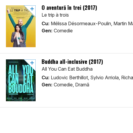
O aventură în trei (2017)
Le trip à trois
Cu:
Mélissa Désormeaux-Poulin, Martin Ma
Gen:
Comedie
Buddha all-inclusive (2017)
All You Can Eat Buddha
Cu:
Ludovic Berthillot, Sylvio Arriola, Rich
Gen:
Comedie, Dramă