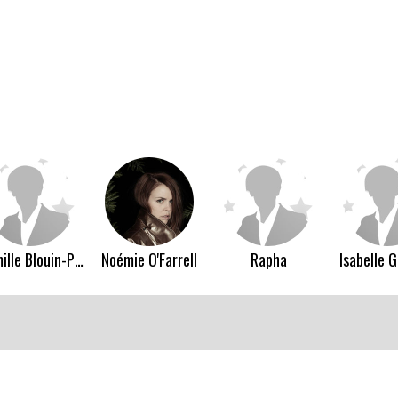
Camille Blouin-Picard
Noémie O'Farrell
Rapha
Isabelle 