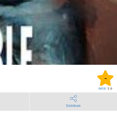
-
IMDB:
5.9
Distribuie