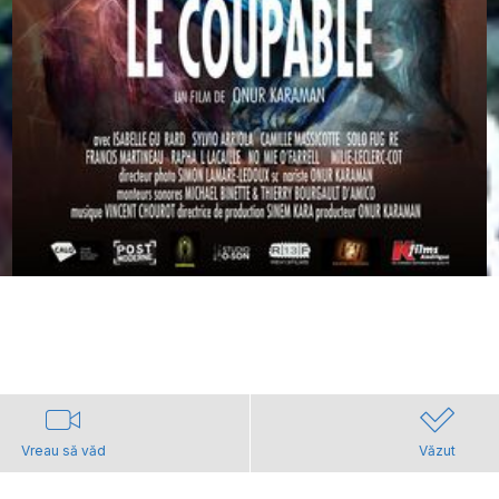
Vreau să văd
Văzut