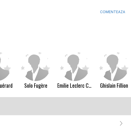
COMENTEAZA
Guérard
Solo Fugère
Emilie Leclerc CÃ´tÃ©
Ghislain Fillion