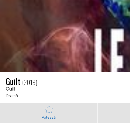
Guilt
(2019)
Guilt
Dramă
Votează