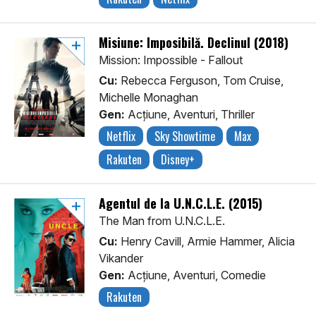
Misiune: Imposibilă. Declinul (2018)
Mission: Impossible - Fallout
Cu:
Rebecca Ferguson, Tom Cruise,
Michelle Monaghan
Gen:
Acţiune, Aventuri, Thriller
Netflix
Sky Showtime
Max
Rakuten
Disney+
Agentul de la U.N.C.L.E. (2015)
The Man from U.N.C.L.E.
Cu:
Henry Cavill, Armie Hammer, Alicia
Vikander
Gen:
Acţiune, Aventuri, Comedie
Rakuten