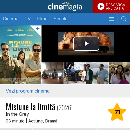
DESCARCA
APLICATIA
Cinema
TV
Filme
Seriale
Vezi program cinema
Misiune la limită
(2026)
7.1
In the Grey
98 minute | Acţiune, Dramă