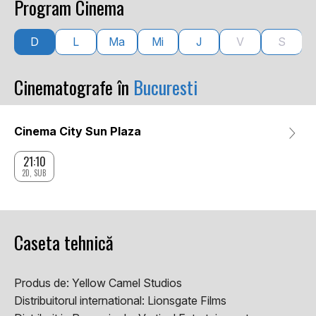
Program Cinema
D
L
Ma
Mi
J
V
S
Cinematografe în
Bucuresti
Cinema City Sun Plaza
21:10
2D, SUB
Caseta tehnică
Produs de:
Yellow Camel Studios
Distribuitorul international:
Lionsgate Films