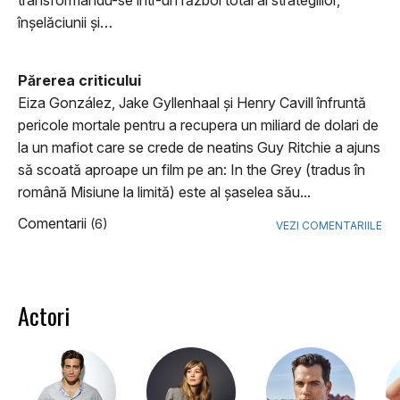
transformându-se într-un război total al strategiilor,
înșelăciunii și…
Părerea criticului
Eiza González, Jake Gyllenhaal și Henry Cavill înfruntă
pericole mortale pentru a recupera un miliard de dolari de
la un mafiot care se crede de neatins Guy Ritchie a ajuns
să scoată aproape un film pe an: In the Grey (tradus în
română Misiune la limită) este al șaselea său...
Comentarii
(6)
VEZI COMENTARIILE
Actori