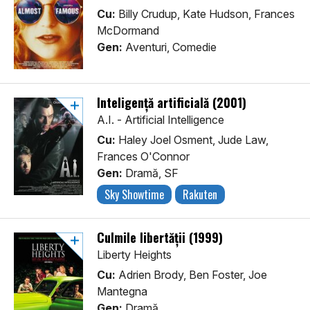
Cu:
Billy Crudup, Kate Hudson, Frances
McDormand
Gen:
Aventuri, Comedie
Inteligență artificială (2001)
A.I. - Artificial Intelligence
Cu:
Haley Joel Osment, Jude Law,
Frances O'Connor
Gen:
Dramă, SF
Sky Showtime
Rakuten
Culmile libertății (1999)
Liberty Heights
Cu:
Adrien Brody, Ben Foster, Joe
Mantegna
Gen:
Dramă