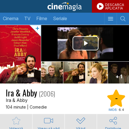
DESCARCA
APLICATIA
Cinema
TV
Filme
Seriale
+ 1
Ira & Abby
(2006)
-
Ira & Abby
104 minute | Comedie
IMDB:
6.4
Votează
Vreau să văd
Văzut
Distribuie