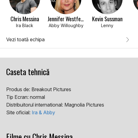
Chris Messina
Jennifer Westfeldt
Kevin Sussman
Ira Black
Abby Willoughby
Lenny
Vezi toată echipa
Caseta tehnică
Produs de:
Breakout Pictures
Tip Ecran:
normal
Distribuitorul international:
Magnolia Pictures
Site oficial:
Ira & Abby
Filme cu Chris Messina