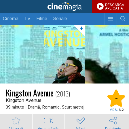
DESCARCA
APLICATIA
Cinema
TV
Filme
Seriale
Kingston Avenue
(2013)
-
Kingston Avenue
39 minute | Dramă, Romantic, Scurt metraj
IMDB:
6.2
Votează
Vreau să văd
Văzut
Distribuie