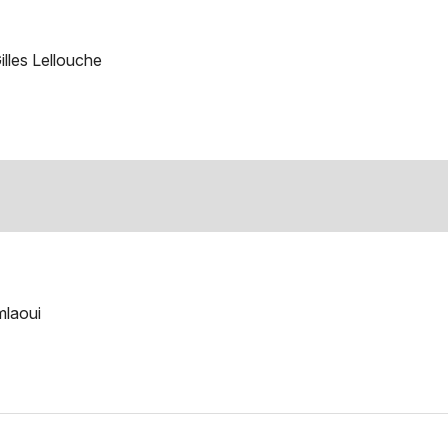
lles Lellouche
mlaoui