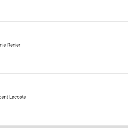
mie Renier
ncent Lacoste