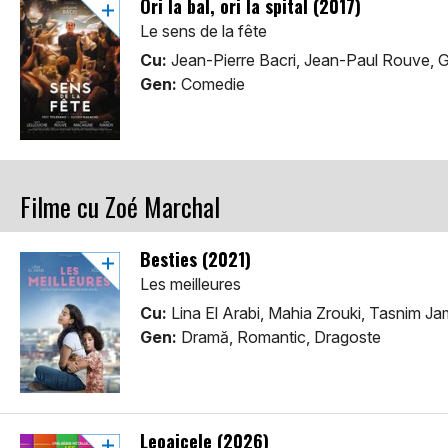
Ori la bal, ori la spital (2017)
Le sens de la fête
Cu:
Jean-Pierre Bacri, Jean-Paul Rouve, Gi
Gen:
Comedie
Filme cu Zoé Marchal
Besties (2021)
Les meilleures
Cu:
Lina El Arabi, Mahia Zrouki, Tasnim Ja
Gen:
Dramă, Romantic, Dragoste
Leoaicele (2026)