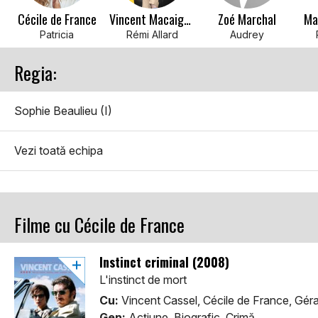
Cécile de France
Vincent Macaigne
Zoé Marchal
Ma
Patricia
Rémi Allard
Audrey
Regia:
Sophie Beaulieu (I)
Vezi toată echipa
Filme cu Cécile de France
Instinct criminal (2008)
L'instinct de mort
Cu:
Vincent Cassel, Cécile de France, Gér
Gen:
Acţiune, Biografic, Crimă