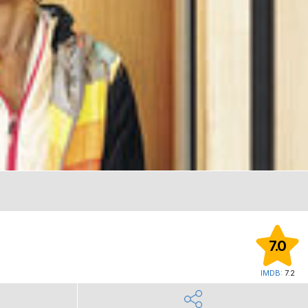
7.0
IMDB:
7.2