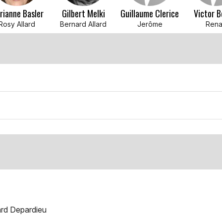
rianne Basler
Gilbert Melki
Guillaume Clerice
Victor B
Rosy Allard
Bernard Allard
Jerôme
Ren
ard Depardieu