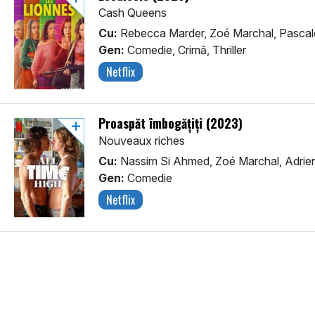
Cash Queens
Cu:
Rebecca Marder, Zoé Marchal, Pascale
Gen:
Comedie, Crimă, Thriller
Netflix
Proaspăt îmbogățiți (2023)
Nouveaux riches
Cu:
Nassim Si Ahmed, Zoé Marchal, Adrie
Gen:
Comedie
Netflix