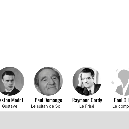
aston Modot
Paul Demange
Raymond Cordy
Paul Oll
Gustave
Le sultan de Socotora
Le Frisé
Le comp