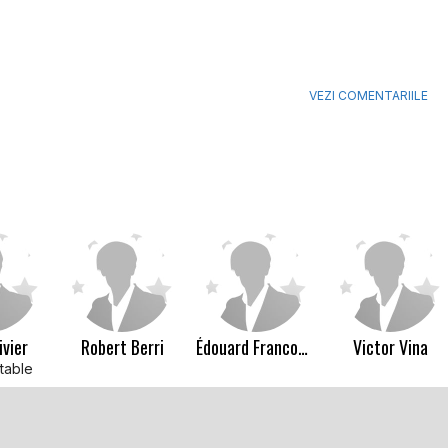
VEZI COMENTARIILE
ivier
Robert Berri
Édouard Francomme
Victor Vina
table