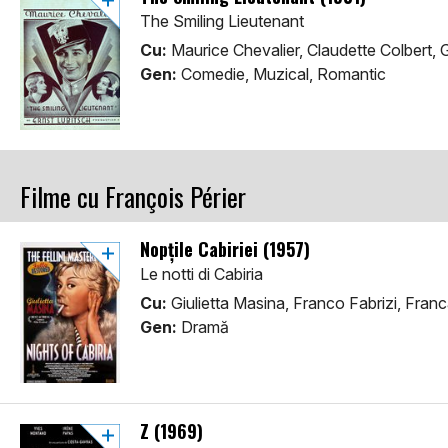
The Smiling Lieutenant
Cu:
Maurice Chevalier, Claudette Colbert, G
Gen:
Comedie, Muzical, Romantic
Filme cu François Périer
Nopțile Cabiriei (1957)
Le notti di Cabiria
Cu:
Giulietta Masina, Franco Fabrizi, Fran
Gen:
Dramă
Z (1969)