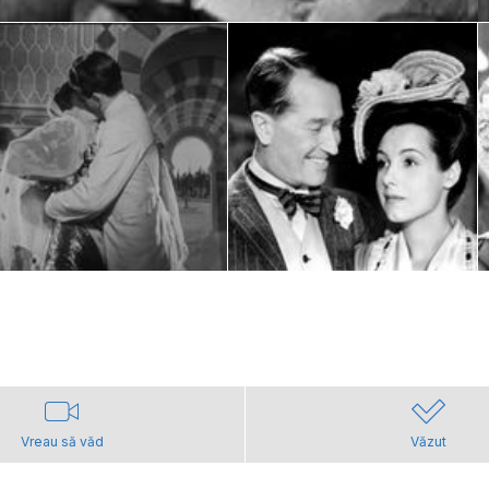
Vreau să văd
Văzut