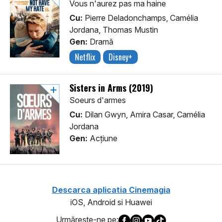
Vous n'aurez pas ma haine
Cu:
Pierre Deladonchamps, Camélia
Jordana, Thomas Mustin
Gen:
Dramă
Netflix
Disney+
Sisters in Arms (2019)
Soeurs d'armes
Cu:
Dilan Gwyn, Amira Casar, Camélia
Jordana
Gen:
Acţiune
Descarca aplicatia Cinemagia
iOS, Android si Huawei
Urmăreşte-ne pe: