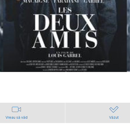
Vreau să văd
Văzut