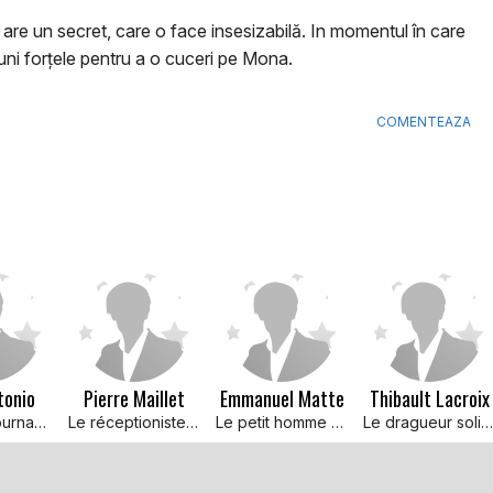
re un secret, care o face insesizabilă. In momentul în care
or uni forţele pentru a o cuceri pe Mona.
COMENTEAZA
tonio
Pierre Maillet
Emmanuel Matte
Thibault Lacroix
Assistant tournage mai 68
Le réceptioniste hôtel
Le petit homme Gare de Lyon
Le dragueur solitaire