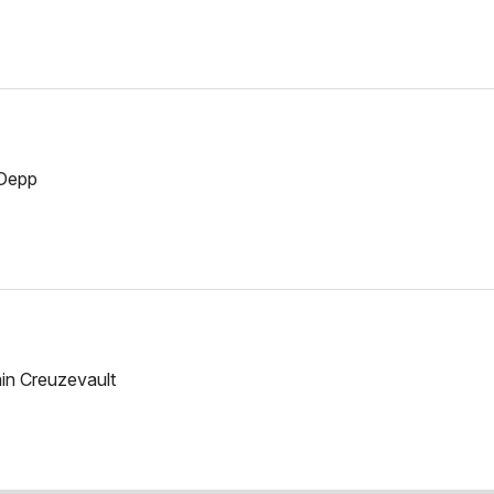
 Depp
ain Creuzevault