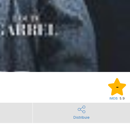
-
IMDB:
5.9
Distribuie