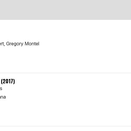
ert, Gregory Montel
 (2017)
ts
nna