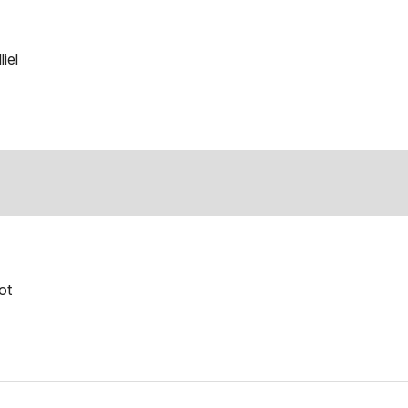
iel
ot