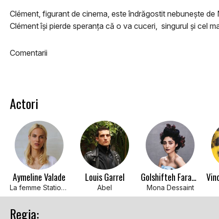
Clément, figurant de cinema, este îndrăgostit nebuneşte de 
Clément îşi pierde speranţa că o va cuceri, singurul şi cel mai
Comentarii
Actori
Aymeline Valade
Louis Garrel
Golshifteh Farahani
La femme Station Service
Abel
Mona Dessaint
Regia: