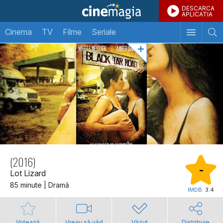
DESCARCA
APLICATIA
Cinema
TV
Filme
Seriale
(2016)
-
Lot Lizard
85 minute | Dramă
IMDB:
3.4
Votează
Vreau să văd
Văzut
Distribuie