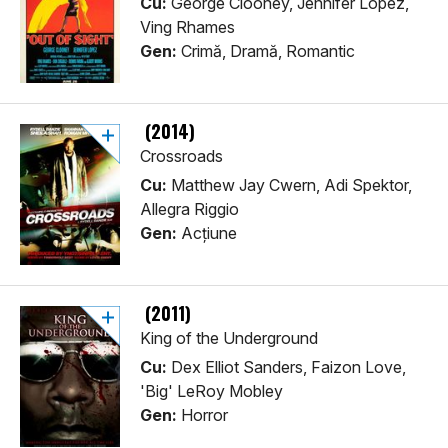
Cu:
George Clooney, Jennifer Lopez,
Ving Rhames
Gen:
Crimă, Dramă, Romantic
(2014)
Crossroads
Cu:
Matthew Jay Cwern, Adi Spektor,
Allegra Riggio
Gen:
Acţiune
(2011)
King of the Underground
Cu:
Dex Elliot Sanders, Faizon Love,
'Big' LeRoy Mobley
Gen:
Horror