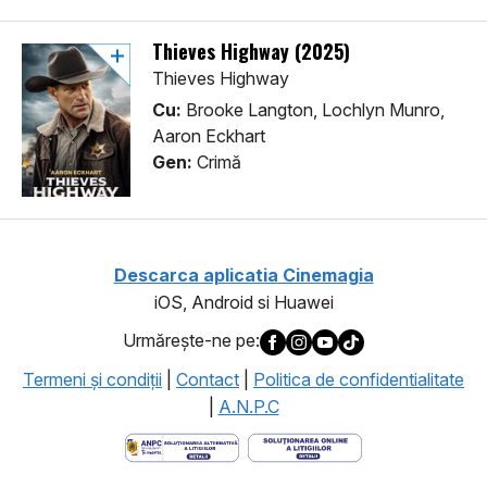
Thieves Highway (2025)
Thieves Highway
Cu:
Brooke Langton, Lochlyn Munro,
Aaron Eckhart
Gen:
Crimă
Descarca aplicatia Cinemagia
iOS, Android si Huawei
Urmăreşte-ne pe:
Termeni şi condiţii
|
Contact
|
Politica de confidentialitate
|
A.N.P.C