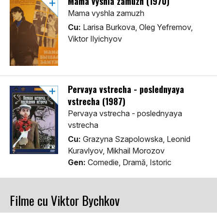
Mama vyshla zamuzh (1970)
Mama vyshla zamuzh
Cu:
Larisa Burkova, Oleg Yefremov,
Viktor Ilyichyov
Pervaya vstrecha - poslednyaya
vstrecha (1987)
Pervaya vstrecha - poslednyaya
vstrecha
Cu:
Grazyna Szapolowska, Leonid
Kuravlyov, Mikhail Morozov
Gen:
Comedie, Dramă, Istoric
Filme cu Viktor Bychkov