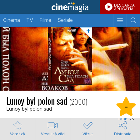
DESCARCA
APLICATIA
Cinema
TV
Filme
Seriale
Lunoy byl polon sad
(2000)
-
Lunoy byl polon sad
IMDB:
7.5
Votează
Vreau să văd
Văzut
Distribuie