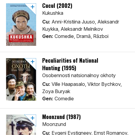
Cucul (2002)
Kukushka
Cu:
Anni-Kristiina Juuso, Aleksandr
Kuykka, Aleksandr Melnikov
Gen:
Comedie, Dramă, Război
Peculiarities of National
Hunting (1995)
Osobennosti natsionalnoy okhoty
Cu:
Ville Haapasalo, Viktor Bychkov,
Zoya Buryak
Gen:
Comedie
Moonzund (1987)
Moonzund
Cu:
Evgeni Evstigneev, Ernst Romanov,