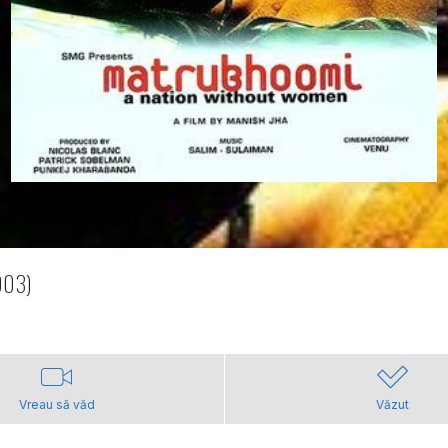
003)
Vreau să văd
Văzut