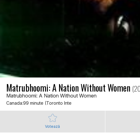
Matrubhoomi: A Nation Without Women
(2
Matrubhoomi: A Nation Without Women
Canada:99 minute (Toronto Inte
Votează