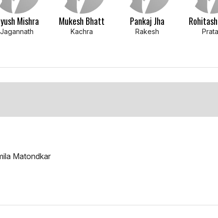
iyush Mishra
Mukesh Bhatt
Pankaj Jha
Rohitash
Jagannath
Kachra
Rakesh
Prat
mila Matondkar