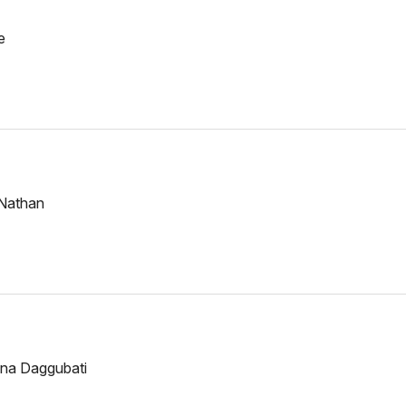
e
 Nathan
na Daggubati