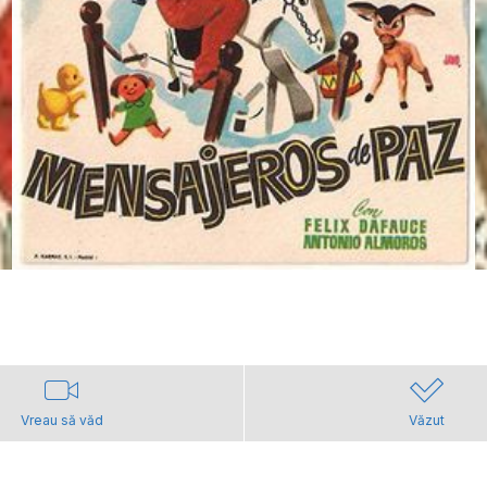
Vreau să văd
Văzut