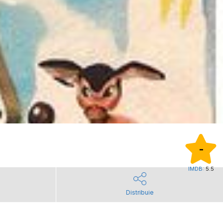
-
IMDB:
5.5
Distribuie