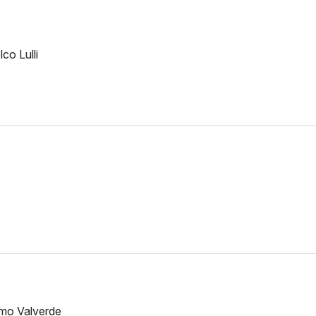
co Lulli
imo Valverde