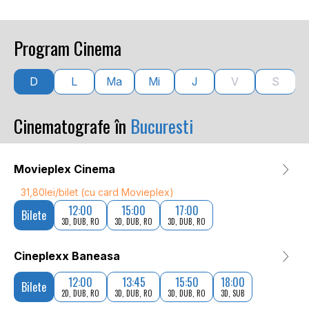
Program Cinema
D
L
Ma
Mi
J
V
S
Cinematografe în
Bucuresti
Movieplex Cinema
31,80lei/bilet (cu card Movieplex)
12:00
15:00
17:00
Bilete
3D, DUB, RO
3D, DUB, RO
3D, DUB, RO
Cineplexx Baneasa
12:00
13:45
15:50
18:00
Bilete
2D, DUB, RO
3D, DUB, RO
3D, DUB, RO
3D, SUB