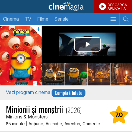
DESCARCA
APLICATIA
Cinema
TV
Filme
Seriale
Cumpără bilete
Vezi program cinema
Minionii și monștrii
(2026)
7.0
Minions & Monsters
85 minute | Acţiune, Animaţie, Aventuri, Comedie