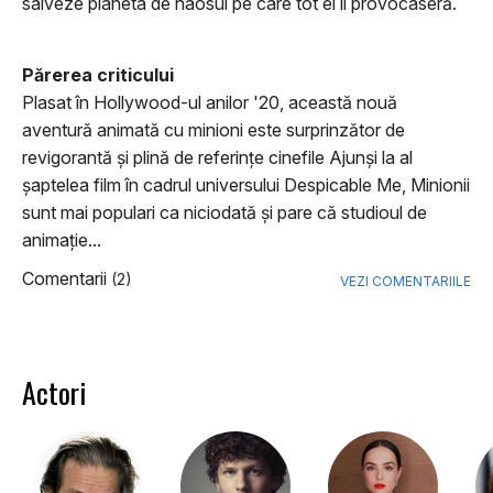
salveze planeta de haosul pe care tot ei îl provocaseră.
Părerea criticului
Plasat în Hollywood-ul anilor '20, această nouă
aventură animată cu minioni este surprinzător de
revigorantă și plină de referințe cinefile Ajunși la al
șaptelea film în cadrul universului Despicable Me, Minionii
sunt mai populari ca niciodată și pare că studioul de
animație...
Comentarii
(2)
VEZI COMENTARIILE
Actori