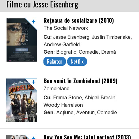
Filme cu Jesse Eisenberg
Rețeaua de socializare (2010)
The Social Network
Cu:
Jesse Eisenberg, Justin Timberlake,
Andrew Garfield
Gen:
Biografic, Comedie, Dramă
Rakuten
Netflix
Bun venit în Zombieland (2009)
Zombieland
Cu:
Emma Stone, Abigail Breslin,
Woody Harrelson
Gen:
Acţiune, Aventuri, Comedie
Now You See Me: Jaful perfect (2013)