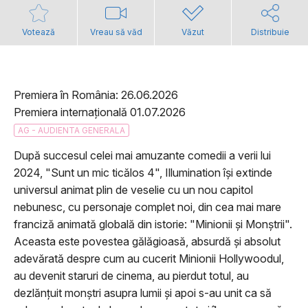
Votează
Vreau să văd
Văzut
Distribuie
Premiera în România: 26.06.2026
Premiera internațională 01.07.2026
AG - AUDIENTA GENERALA
După succesul celei mai amuzante comedii a verii lui
2024, "Sunt un mic ticălos 4", Illumination își extinde
universul animat plin de veselie cu un nou capitol
nebunesc, cu personaje complet noi, din cea mai mare
franciză animată globală din istorie: "Minionii și Monștrii".
Aceasta este povestea gălăgioasă, absurdă și absolut
adevărată despre cum au cucerit Minionii Hollywoodul,
au devenit staruri de cinema, au pierdut totul, au
dezlănțuit monștri asupra lumii și apoi s-au unit ca să