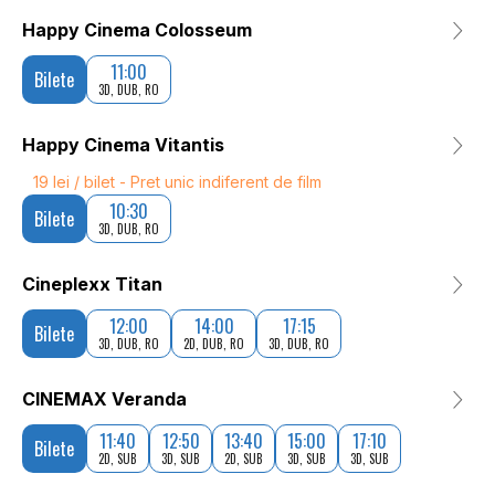
Happy Cinema Colosseum
11:00
Bilete
3D, DUB, RO
Happy Cinema Vitantis
19 lei / bilet - Pret unic indiferent de film
10:30
Bilete
3D, DUB, RO
Cineplexx Titan
12:00
14:00
17:15
Bilete
3D, DUB, RO
2D, DUB, RO
3D, DUB, RO
CINEMAX Veranda
11:40
12:50
13:40
15:00
17:10
Bilete
2D, SUB
3D, SUB
2D, SUB
3D, SUB
3D, SUB