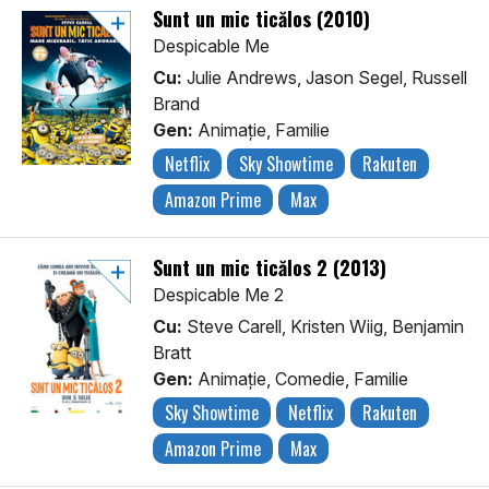
Sunt un mic ticălos (2010)
Despicable Me
Cu:
Julie Andrews, Jason Segel, Russell
Brand
Gen:
Animaţie, Familie
Netflix
Sky Showtime
Rakuten
Amazon Prime
Max
Sunt un mic ticălos 2 (2013)
Despicable Me 2
Cu:
Steve Carell, Kristen Wiig, Benjamin
Bratt
Gen:
Animaţie, Comedie, Familie
Sky Showtime
Netflix
Rakuten
Amazon Prime
Max