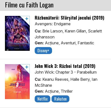
Filme cu Faith Logan
Răzbunătorii: Sfârșitul jocului (2019)
Avengers: Endgame
Cu:
Brie Larson, Karen Gillan, Scarlett
Johansson
Gen:
Acţiune, Aventuri, Fantastic
Disney+
John Wick 3: Război total (2019)
John Wick: Chapter 3 - Parabellum
Cu:
Keanu Reeves, Halle Berry, Ian
McShane
Gen:
Acţiune, Thriller
Netflix
Rakuten