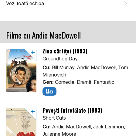
Vezi toată echipa
Filme cu Andie MacDowell
Ziua cârtiței (1993)
Groundhog Day
Cu:
Bill Murray, Andie MacDowell, Tom
Milanovich
Gen:
Comedie, Dramă, Fantastic
Max
Povești întretăiate (1993)
Short Cuts
Cu:
Andie MacDowell, Jack Lemmon,
Julianne Moore