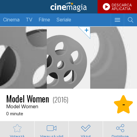
DESCARCA
APLICATIA
Cinema
TV
Filme
Seriale
Model Women
(2016)
-
Model Women
0 minute
Votează
Vreau să văd
Văzut
Distribuie