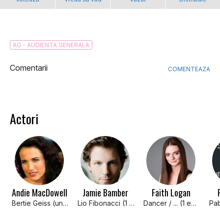
AG - AUDIENTA GENERALA
Comentarii
COMENTEAZA
Actori
Andie MacDowell
Jamie Bamber
Faith Logan
Bertie Geiss (unknown episodes)
Lio Fibonacci (1 episode)
Dancer / ... (1 episode)