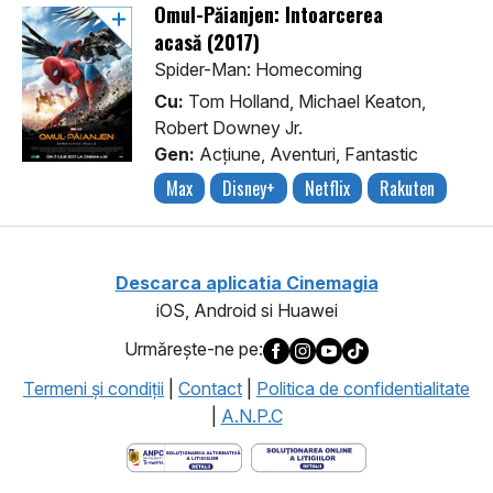
Omul-Păianjen: Întoarcerea
acasă (2017)
Spider-Man: Homecoming
Cu:
Tom Holland, Michael Keaton,
Robert Downey Jr.
Gen:
Acţiune, Aventuri, Fantastic
Max
Disney+
Netflix
Rakuten
Descarca aplicatia Cinemagia
iOS, Android si Huawei
Urmăreşte-ne pe:
Termeni şi condiţii
|
Contact
|
Politica de confidentialitate
|
A.N.P.C